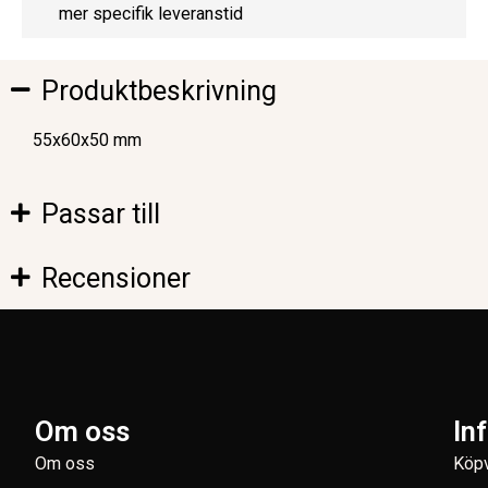
mer specifik leveranstid
Produktbeskrivning
55x60x50 mm
Passar till
Recensioner
Om oss
In
Om oss
Köpv