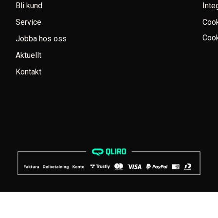
Bli kund
Inte
Service
Coo
Cook
Jobba hos oss
Aktuellt
Kontakt