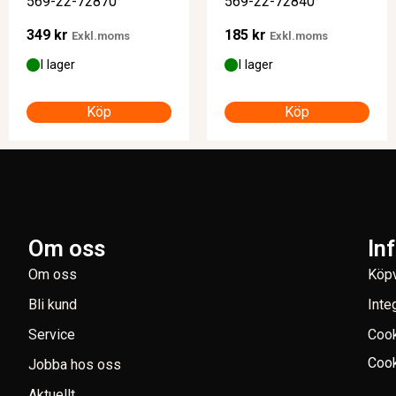
569-22-72870
569-22-72840
349
kr
185
kr
Exkl.moms
Exkl.moms
I lager
I lager
Köp
Köp
Om oss
In
Om oss
Köpv
Bli kund
Inte
Service
Coo
Cook
Jobba hos oss
Aktuellt