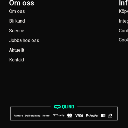
Om oss
In
Om oss
Köpv
Bli kund
Inte
Service
Coo
Cook
Jobba hos oss
Aktuellt
Kontakt