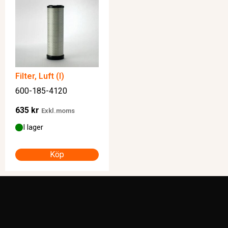
Filter, Luft (I)
600-185-4120
635
kr
Exkl.moms
I lager
Köp