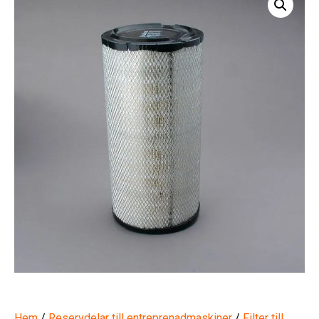
Hem
/
Reservdelar till entreprenadmaskiner
/
Filter till