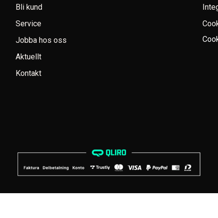
Bli kund
Inte
Service
Coo
Cook
Jobba hos oss
Aktuellt
Kontakt