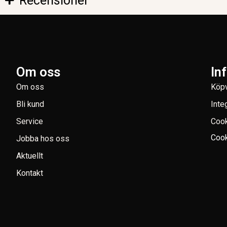
Recensioner
Om oss
In
Om oss
Köpv
Bli kund
Inte
Service
Coo
Cook
Jobba hos oss
Aktuellt
Kontakt