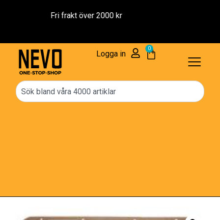
Reservdelar – 1 års Garanti
0
Logga in