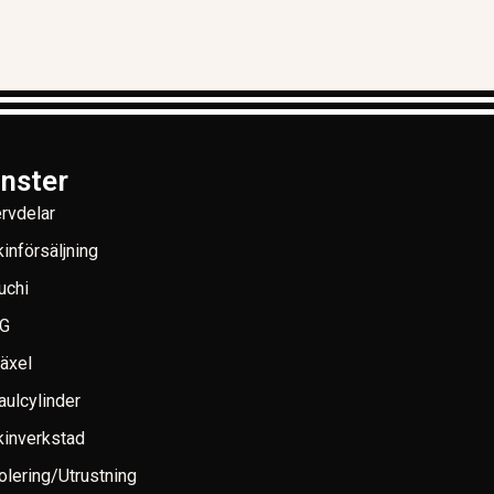
änster
rvdelar
införsäljning
uchi
G
växel
aulcylinder
inverkstad
lering/Utrustning