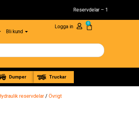
 1 års Garanti
0
Logga in
Bli kund
Dumper
Truckar
Hydraulik reservdelar
/
Övrigt