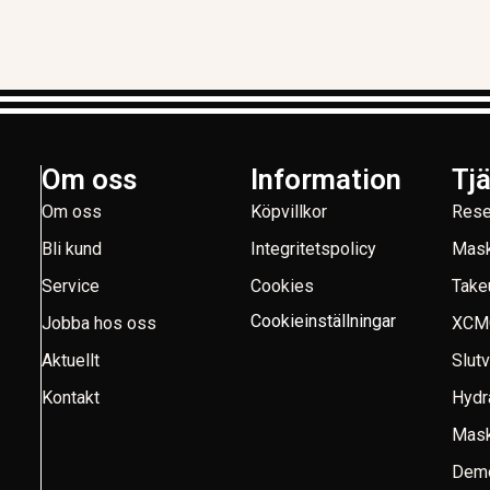
Om oss
Information
Tj
Om oss
Köpvillkor
Rese
Bli kund
Integritetspolicy
Mask
Service
Cookies
Take
Cookieinställningar
Jobba hos oss
XCM
Aktuellt
Slut
Kontakt
Hydr
Mask
Demo