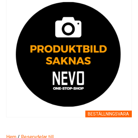
BESTÄLLNINGSVARA
Hem
/
Reservdelar till