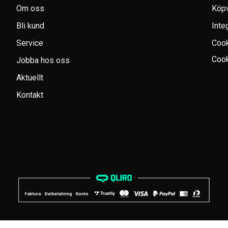
Om oss
Köpv
Bli kund
Inte
Service
Coo
Cook
Jobba hos oss
Aktuellt
Kontakt