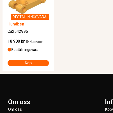
BESTÄLLNINGSVARA
Hundben
Ca2542996
18 900
kr
Exkl.moms
Beställningsvara
Köp
Om oss
In
Om oss
Köpv