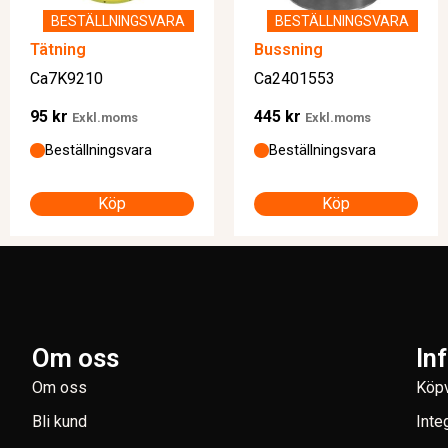
BESTÄLLNINGSVARA
BESTÄLLNINGSVARA
Tätning
Bussning
Ca7K9210
Ca2401553
95
kr
445
kr
Exkl.moms
Exkl.moms
Beställningsvara
Beställningsvara
Köp
Köp
Om oss
In
Om oss
Köpv
Bli kund
Inte