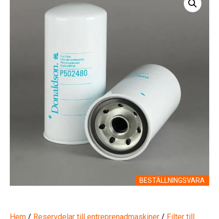
BESTÄLLNINGSVARA
Hem
/
Reservdelar till entreprenadmaskiner
/
Filter till