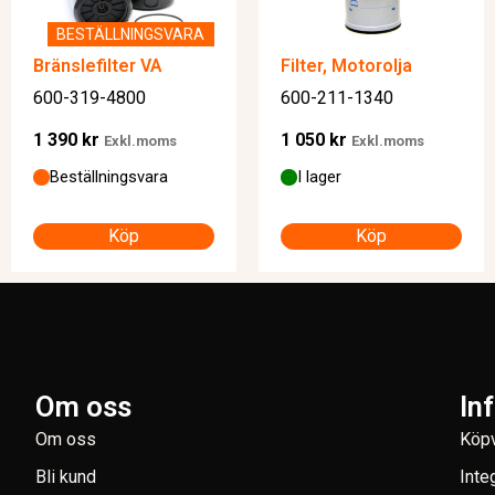
BESTÄLLNINGSVARA
Bränslefilter VA
Filter, Motorolja
600-319-4800
600-211-1340
1 390
kr
1 050
kr
Exkl.moms
Exkl.moms
Beställningsvara
I lager
Köp
Köp
Om oss
In
Om oss
Köpv
Bli kund
Inte