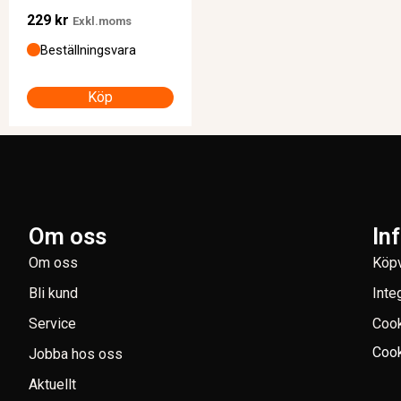
229
kr
Exkl.moms
Beställningsvara
Köp
Om oss
In
Om oss
Köpv
Bli kund
Inte
Service
Coo
Cook
Jobba hos oss
Aktuellt