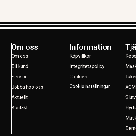
Om oss
Information
Tj
Om oss
Köpvillkor
Rese
Bli kund
Integritetspolicy
Mask
Service
Cookies
Take
Cookieinställningar
Jobba hos oss
XCM
Aktuellt
Slut
Kontakt
Hydr
Mask
Demo