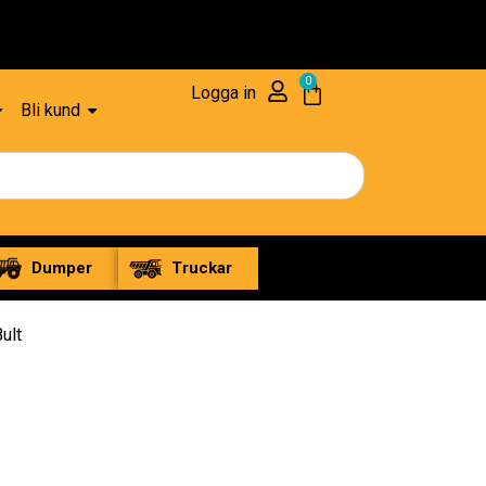
0
Logga in
Bli kund
Dumper
Truckar
ult