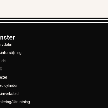
änster
rvdelar
införsäljning
uchi
G
växel
aulcylinder
inverkstad
lering/Utrustning