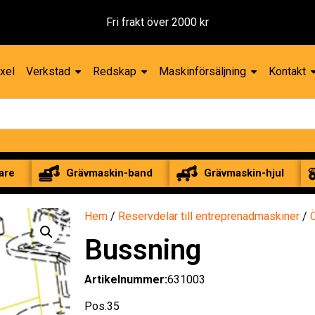
Fri frakt över 2000 kr
xel
Verkstad
Redskap
Maskinförsäljning
Kontakt
are
Grävmaskin-band
Grävmaskin-hjul
Hem
/
Reservdelar till entreprenadmaskiner
/
Ö
Bussning
Artikelnummer:
631003
Pos.35