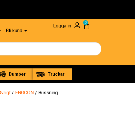
0
Logga in
Bli kund
Dumper
Truckar
vrigt
/
ENGCON
/ Bussning