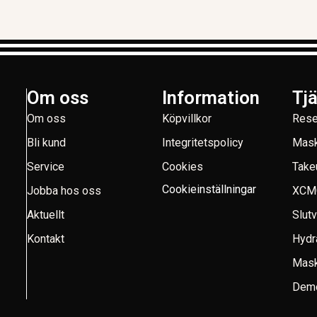
Om oss
Information
Tj
Om oss
Köpvillkor
Rese
Bli kund
Integritetspolicy
Mask
Service
Cookies
Take
Cookieinställningar
Jobba hos oss
XCM
Aktuellt
Slut
Kontakt
Hydr
Mask
Demo