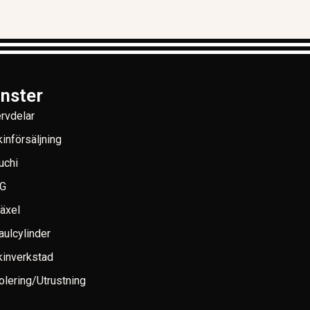
änster
rvdelar
införsäljning
uchi
G
växel
aulcylinder
inverkstad
lering/Utrustning