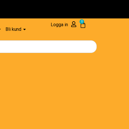
Res
0
Logga in
Bli kund