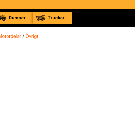
Dumper
Truckar
Motordelar
/
Övrigt