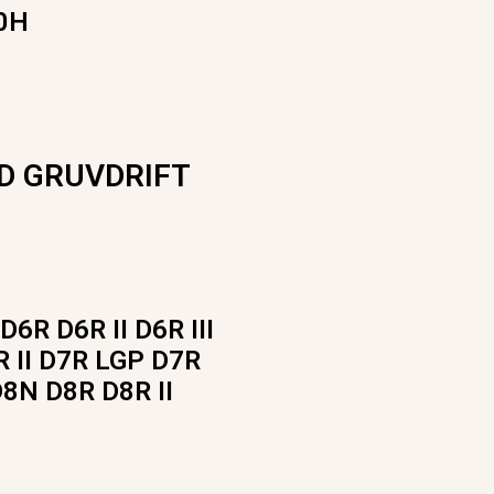
0H
D GRUVDRIFT
6R D6R II D6R III
 II D7R LGP D7R
8N D8R D8R II