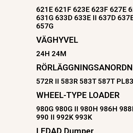
621E 621F 623E 623F 627E 
631G 633D 633E II 637D 637
657G
VÄGHYVEL
24H 24M
RÖRLÄGGNINGSANORDN
572R II 583R 583T 587T PL8
WHEEL-TYPE LOADER
980G 980G II 980H 986H 988
990 II 992K 993K
LEDAD Dumper