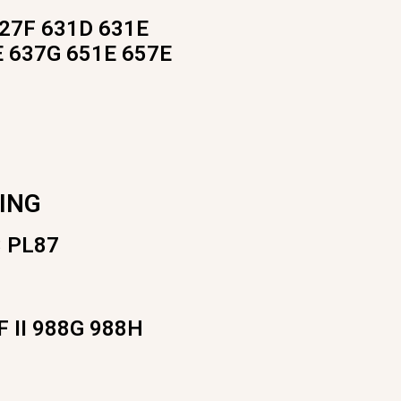
627F 631D 631E
E 637G 651E 657E
ING
3 PL87
F II 988G 988H