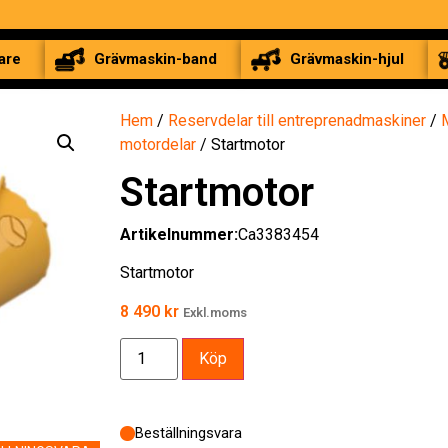
are
Grävmaskin-band
Grävmaskin-hjul
Hem
/
Reservdelar till entreprenadmaskiner
/
motordelar
/ Startmotor
Startmotor
Artikelnummer:
Ca3383454
Startmotor
8 490
kr
Exkl.moms
Köp
Beställningsvara