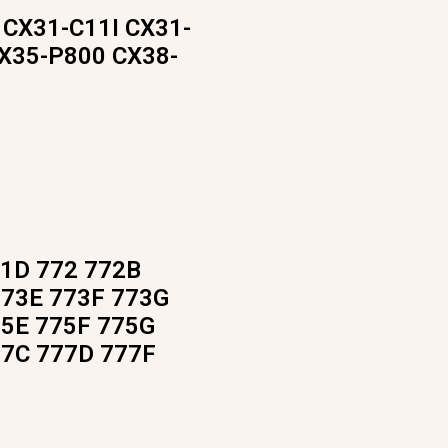
 CX31-C11I CX31-
CX35-P800 CX38-
1D 772 772B
73E 773F 773G
5E 775F 775G
7C 777D 777F