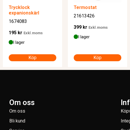
Trycklock
Termostat
expanionskärl
21613426
1674083
399
kr
Exkl.moms
195
kr
Exkl.moms
I lager
I lager
Köp
Köp
Om oss
In
Om oss
Köpv
Bli kund
Inte