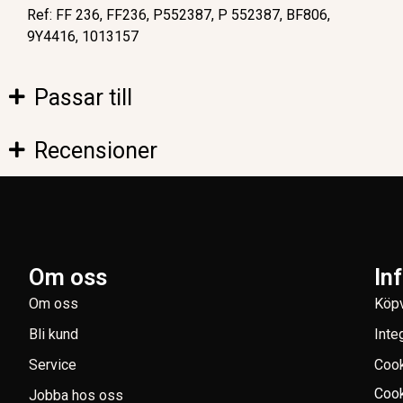
Ref: FF 236, FF236, P552387, P 552387, BF806,
9Y4416, 1013157
Passar till
Recensioner
Om oss
In
Om oss
Köpv
Bli kund
Inte
Service
Coo
Cook
Jobba hos oss