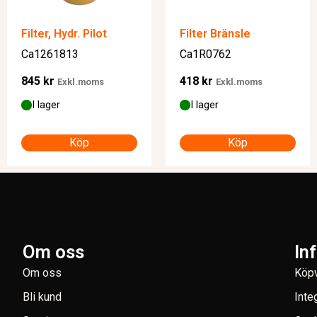
Filter, Hydr. Pilot
Filter Bränsle
Ca1261813
Ca1R0762
845
kr
418
kr
Exkl.moms
Exkl.moms
I lager
I lager
Köp
Köp
Om oss
In
Om oss
Köpv
Bli kund
Inte