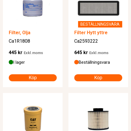
BESTÄLLNINGSVARA
Filter, Olja
Filter Hytt yttre
Ca1R1808
Ca2593222
445
kr
645
kr
Exkl.moms
Exkl.moms
I lager
Beställningsvara
Köp
Köp