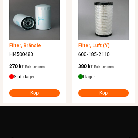
Filter, Bränsle
Filter, Luft (Y)
Hi4500483
600-185-2110
270
kr
380
kr
Exkl.moms
Exkl.moms
Slut i lager
I lager
Köp
Köp