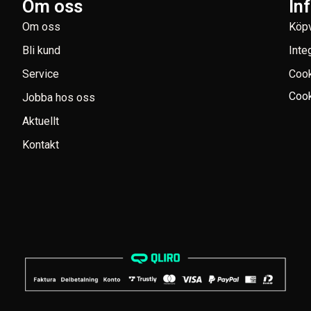
Om oss
In
Om oss
Köpv
Bli kund
Inte
Service
Coo
Cook
Jobba hos oss
Aktuellt
Kontakt