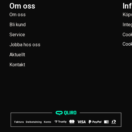
Om oss
In
Om oss
Köpv
Bli kund
Inte
Service
Coo
Cook
Jobba hos oss
Aktuellt
Kontakt