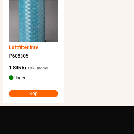
Luftfilter Inre
P608305
1 845
kr
Exkl.moms
I lager
Köp