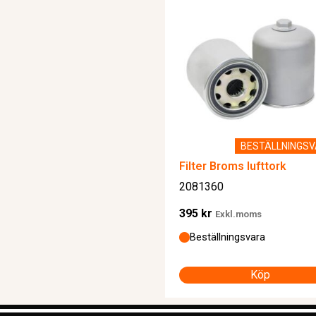
BESTÄLLNINGS
Filter Broms lufttork
2081360
395
kr
Exkl.moms
Beställningsvara
Köp