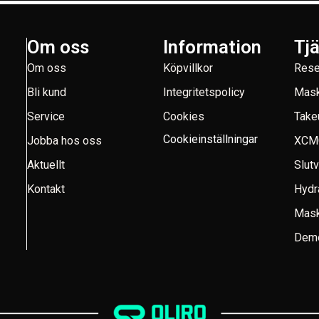
Om oss
Information
Tj
Om oss
Köpvillkor
Rese
Bli kund
Integritetspolicy
Mask
Service
Cookies
Take
Cookieinställningar
Jobba hos oss
XCM
Aktuellt
Slut
Kontakt
Hydr
Mask
Demo