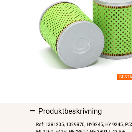
BESTÄ
Produktbeskrivning
Ref: 1381235, 1329876, HY9245, HY 9245, P5
ML1160, E41H, HF28917, HF 28917, 43768