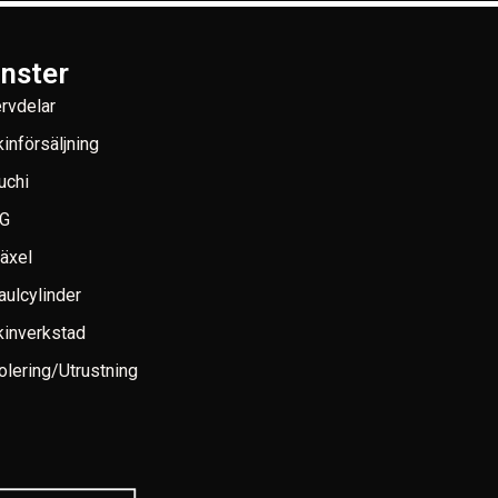
änster
rvdelar
införsäljning
uchi
G
växel
aulcylinder
inverkstad
lering/Utrustning