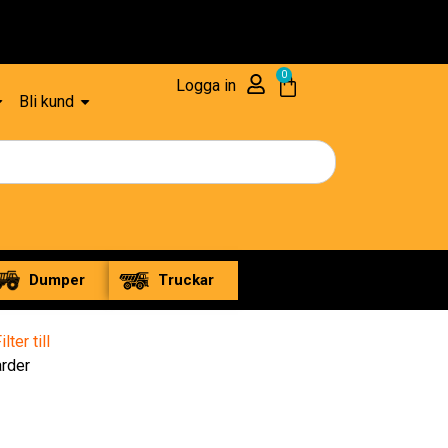
Reservdelar – 1 års Garanti
0
Logga in
Bli kund
Dumper
Truckar
ilter till
arder