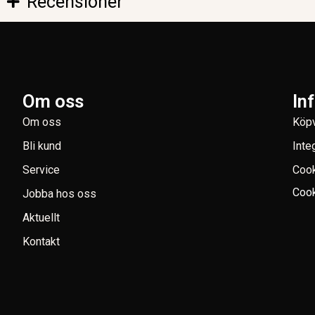
Recensioner
Om oss
In
Om oss
Köpv
Bli kund
Inte
Service
Coo
Cook
Jobba hos oss
Aktuellt
Kontakt