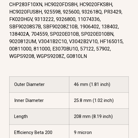
CHP283F10XN, HC9020FDS8H, HC9020FKS8H,
HC9020FUS8H, 925598, 925600, 932618Q, PR3429,
FK020HGV, 9313222, 9326800, 11074336,
SBF90208S7B, SBF90208Z10B, 1906402, 138402,
138402A, 704559, SP020E010B, SP020E010BN,
9020812UM, V3041B2C10, V3042B2V10, HF165015,
00811000, 811000, E3070BU10, 57122, 57902,
WGPS9208, WGPS9208Z, G0810LN
Outer Diameter
46 mm (1.81 inch)
Inner Diameter
25.8 mm (1.02 inch)
Length
208 mm (8.19 inch)
Efficiency Beta 200
9 micron