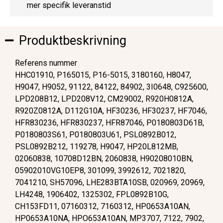
mer specifik leveranstid
Produktbeskrivning
Referens nummer
HHC01910, P165015, P16-5015, 3180160, H8047,
H9047, H9052, 91122, 84122, 84902, 3I0648, C925600,
LPD208B12, LPD208V12, CM29002, R920H0812A,
R920Z0812A, D112G10A, HF30236, HF30237, HF7046,
HFR830236, HFR830237, HFR87046, P0180803D61B,
P0180803S61, P0180803U61, PSL0892B012,
PSL0892B212, 119278, H9047, HP20L812MB,
02060838, 10708D12BN, 2060838, H90208010BN,
05902010VG10EP8, 301099, 3992612, 7021820,
7041210, SH57096, LHE283BTA10SB, 020969, 20969,
LH4248, 1906402, 1325302, FPL0892B10G,
CH153FD11, 07160312, 7160312, HP0653A10AN,
HP0653A10NA, HPO653A10AN, MP3707, 7122, 7902,