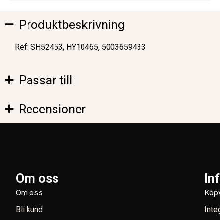
Produktbeskrivning
Ref: SH52453, HY10465, 5003659433
Passar till
Recensioner
Om oss
In
Om oss
Köpv
Bli kund
Inte