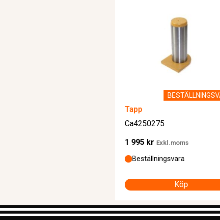
BESTÄLLNINGS
Tapp
Ca4250275
1 995
kr
Exkl.moms
Beställningsvara
Köp