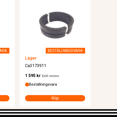
VARA
BESTÄLLNINGSVARA
Lager
Ca3173911
1 595
kr
Exkl.moms
Beställningsvara
Köp