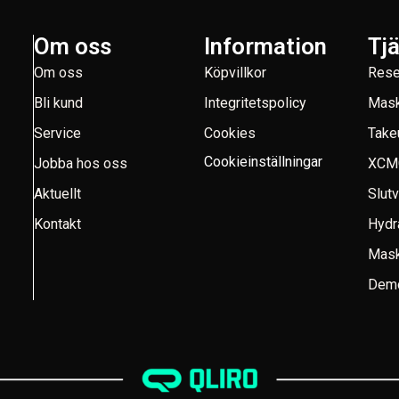
Om oss
Information
Tj
Om oss
Köpvillkor
Rese
Bli kund
Integritetspolicy
Mask
Service
Cookies
Take
Cookieinställningar
Jobba hos oss
XCM
Aktuellt
Slut
Kontakt
Hydr
Mask
Demo