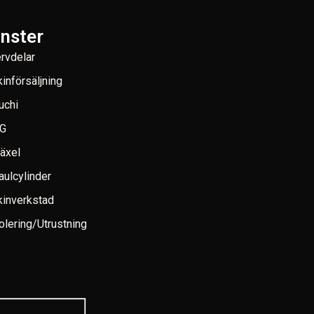
änster
rvdelar
införsäljning
uchi
G
växel
aulcylinder
inverkstad
lering/Utrustning