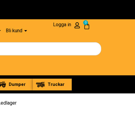
0
Logga in
Bli kund
Dumper
Truckar
Ledlager