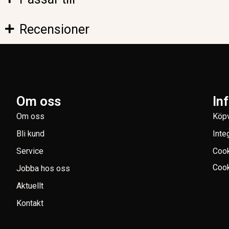
Recensioner
Om oss
In
Om oss
Köpv
Bli kund
Inte
Service
Coo
Cook
Jobba hos oss
Aktuellt
Kontakt