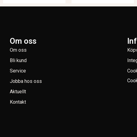
Om oss
In
Om oss
Köpv
Bli kund
Inte
Service
Coo
Cook
Jobba hos oss
Aktuellt
Kontakt