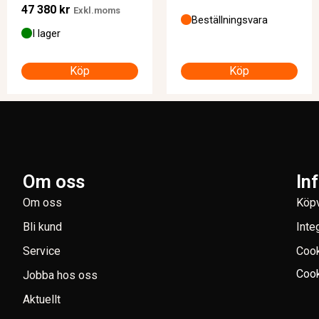
47 380
kr
Exkl.moms
Beställningsvara
I lager
Köp
Köp
Om oss
In
Om oss
Köpv
Bli kund
Inte
Service
Coo
Cook
Jobba hos oss
Aktuellt