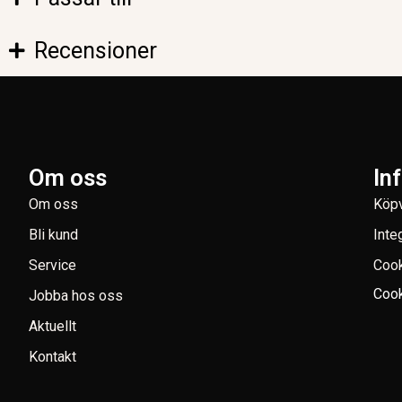
Recensioner
Om oss
In
Om oss
Köpv
Bli kund
Inte
Service
Coo
Cook
Jobba hos oss
Aktuellt
Kontakt