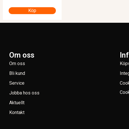
Köp
Om oss
In
Om oss
Köpv
Bli kund
Inte
Service
Coo
Cook
Jobba hos oss
Aktuellt
Kontakt