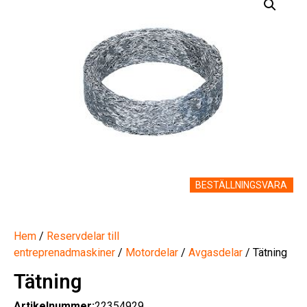
BESTÄLLNINGSVARA
Hem
/
Reservdelar till
entreprenadmaskiner
/
Motordelar
/
Avgasdelar
/ Tätning
Tätning
Artikelnummer:
22354929