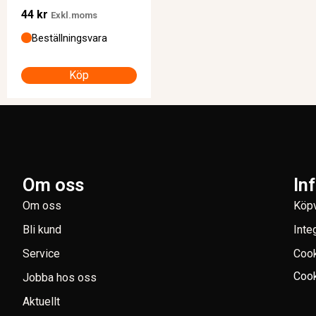
44
kr
Exkl.moms
Beställningsvara
Köp
Om oss
In
Om oss
Köpv
Bli kund
Inte
Service
Coo
Cook
Jobba hos oss
Aktuellt